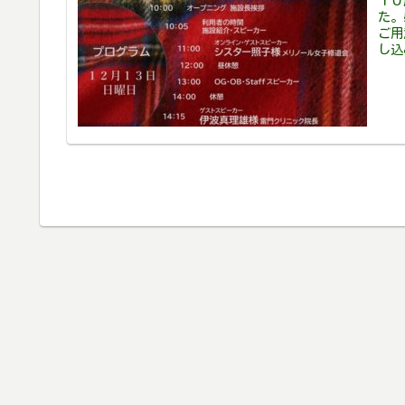
１０
た。
ご用
し込