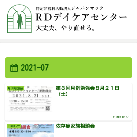
2021-07
第３回月例勉強会８月２１日
月例勉強会
（土）
2021.07.17
依存症家族相談会
お知らせ