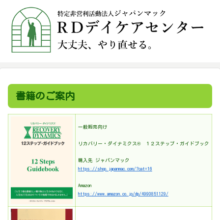
書籍のご案内
一般販売向け
リカバリー・ダイナミクス® １２ステップ・ガイドブック
購入先 ジャパンマック
https://shop.japanmac.com/?cat=16
Amazon
https://www.amazon.co.jp/dp/4990851129/