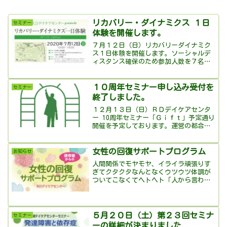
リカバリー・ダイナミクス １日
セミナー
体験を開催します。
７月１２日（日）リカバリーダイナミク
ス１日体験を開催します。ソーシャルデ
ィスタンス確保のため参加人数を７名ま
でといたしました。
１０周年セミナー申し込み受付を
セミナー
終了しました。
１２月１３日（日）ＲＤデイケアセンタ
ー 10周年セミナー「Ｇｉｆｔ」予定通り
開催を予定しております。運営の都合
上、会場参加とオンライン参加、共に申
し込みの受付は終了させていただきま
す。
女性の回復サポートプログラム
お知らせ
人間関係でモヤモヤ、イライラ頑張りす
ぎてクタクタなんとなくウツウツ体調が
ついてこなくてヘトヘト「人から言われ
た言葉や態度が気になって、イライラし
たりモヤモヤしたり、過敏で疲れを感じ
やすい」「娘として、妻として、母とし
て、こうでなければという...
５月２０日（土）第２３回セミナ
セミナー
ーの詳細が決まりました