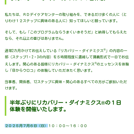
私たちは、ＲＤデイケアセンターの取り組みを、できるだけ多くの人に（と
りわけ１２ステップに興味のある人に）知ってほしいと願っています。
そして、もし「このプログラムならうまくいきそうだ」と納得してもらえた
なら、それ以上の喜びはありません。
®
通常2カ月かけてお伝えしている「リカバリー・ダイナミクス
」の内容の一
部（ステップ1・2・3の内容）を５時間程度に濃縮して講義形式で一日でお伝
®
えします。関心のある皆様にリカバリー・ダイナミクス
のエッセンスを体験
し「目からウロコ」の体験していただきたく思います。
当事者、関係者、12ステップに興味・関心のあるすべての方がご参加いただ
けます。
半年ぶりにリカバリー・ダイナミクス®の１日
体験を開催いたします。
２０２５月７月６日（日）
１０：００～１６：００