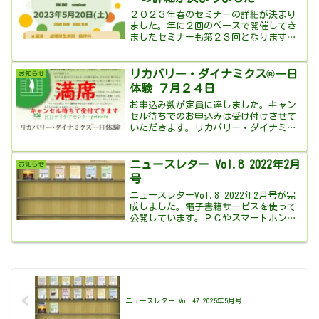
２０２３年春のセミナーの詳細が決まり
ました。年に２回のペースで開催してき
ましたセミナーも第２３回となります。
今回は「発達障害と依存症」をテーマに
成増厚生病院精神科 川田隆裕先生にご講
演をいただきます。オンライン開催（会
リカバリー・ダイナミクス®一日
お知らせ
場の準備はありません）...
体験 ７月２４日
お申込み数が定員に達しました。キャン
セル待ちでのお申込みは受け付けさせて
いただきます。リカバリー・ダイナミク
ス®の１日体験私たちは、ＲＤデイケア
センターの取り組みを、できるだけ多く
の人に（とりわけ１２ステップに興味の
ニュースレター Vol.8 2022年2月
お知らせ
ある人に）知ってほしいと...
号
ニュースレターVol.8 2022年2月号が完
成しました。電子書籍サービスを使って
公開しています。ＰＣやスマートホンで
ＲＤデイケアセンターのニュースレター
が読めます。ボタンを押すと外部サイト
で電子書籍が開きます。ニュースレター
を電子書籍で読...
ニュースレター Vol.47 2025年5月号