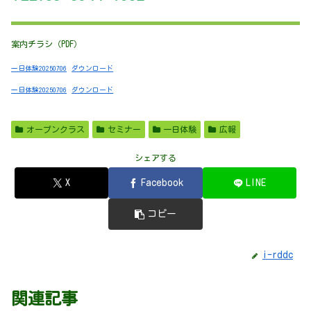
案内チラシ（PDF）
一日体験20250706
ダウンロード
一日体験20250706
ダウンロード
オープンクラス
セミナー
一日体験
広報
シェアする
X
Facebook
LINE
コピー
i-rddc
関連記事