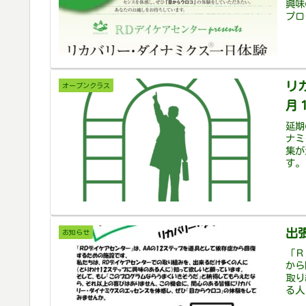
興味
プロ
リ
オープンクラス
月
延期
ナミ
集が
す。
出
お知らせ
「Ｒ
から
取り
る人