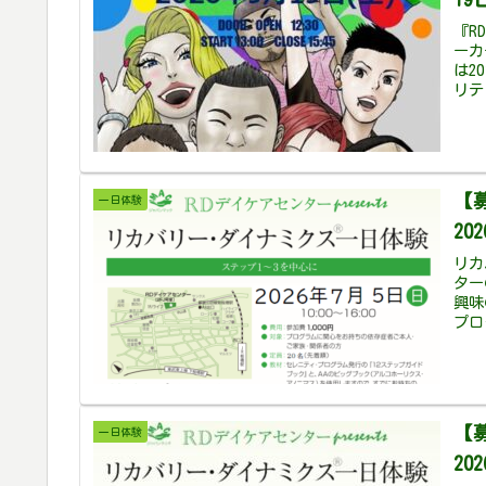
『R
ーカ
は2
リテ
【
一日体験
20
リカ
ター
興味
プロ
【
一日体験
20