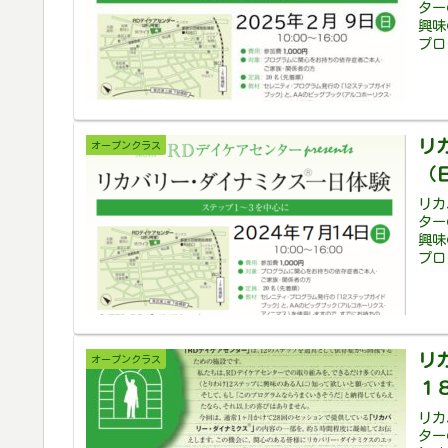
ター
興味
プロ
リ
オープンクラス
（
リカ
ター
興味
プロ
リ
オープンクラス
１
リカ
ター