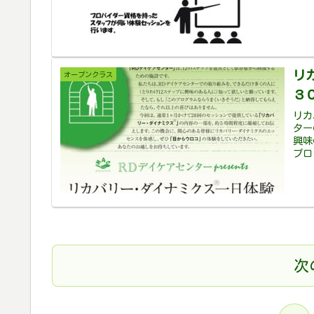
リ
オープンクラス
３
リカ
ター
興味
プロ
次