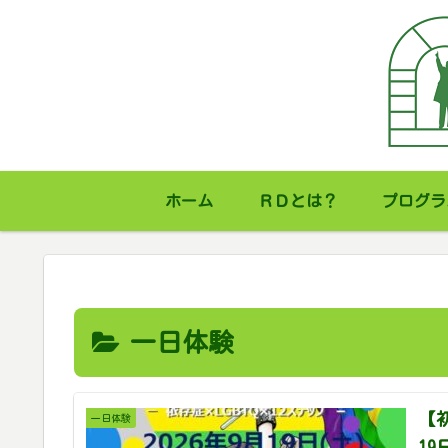
ホーム
ＲＤとは？
プログラ
一日体験
【初
一日体験
1