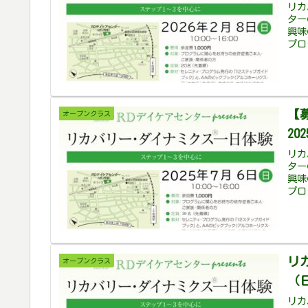
リカ
ター
興味
プロ
【
オープンクラス
20
リカ
ター
興味
プロ
リ
オープンクラス
（
リカ