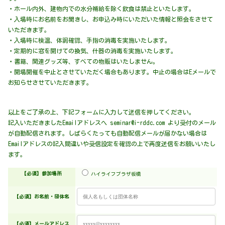
・ホール内外、建物内での水分補給を除く飲食は禁止といたします。
・入場時にお名前をお聞きし、お申込み時にいただいた情報と照会をさせて
いただきます。
・入場時に検温、体調確認、手指の消毒を実施いたします。
・定期的に窓を開けての換気、什器の消毒を実施いたします。
・書籍、関連グッズ等、すべての物販はいたしません。
・開場開催を中止とさせていただく場合もあります。中止の場合はEメールで
お知らせさせていただきます。
以上をご了承の上、下記フォームに入力して送信を押してください。
記入いただきましたEmailアドレスへ seminar@i-rddc.com より受付のメール
が自動配信されます。しばらくたっても自動配信メールが届かない場合は
Emailアドレスの記入間違いや受信設定を確認の上で再度送信をお願いいたし
ます。
【必須】
参加場所
ハイライフプラザ板橋
【必須】
お名前・団体名
【必須】
メールアドレス