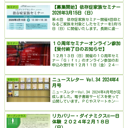
開きます。ニュースレターを電子書籍で
読む本棚も作成しました。過去のニュー
【募集開始】依存症家族セミナー
セミナー
スレターやＲＤデイケアセ...
2026年3月15日（日）
第４回 依存症家族セミナー開催4回目と
なるご家族を対象としたセミナーを3月15
日（日）に開催いたします。長期に渡り
依存症者の問題行動に振り回されてきた
ご家族は、孤立し、心身共に困惑・疲弊
し、的確な判断や対応も難しくなってし
１０周年セミナーオンライン参加
セミナー
まいます。本セミナ...
【受付終了日のお知らせ】
１２月１３日（日）開催の１０周年セミ
ナー「Ｇｉｆｔ」のオンライン参加のお
申込み受付を１２月１１日（金）２４：
００で終了とさせていただきます。（会
場参加の受付は既に終了しています。）
既に会場参加にお申し込みでオンライン
ニュースレター Vol.34 2024年4
お知らせ
への変更をご希望の方も１...
月号
ニュースレターVol.34 2024年4月号が完
成しました。電子書籍サービスを使って
公開しています。ＰＣやスマートホンで
ＲＤデイケアセンターのニュースレター
が読めます。ボタンを押すと外部サイト
で電子書籍が開きます。ニュースレター
リカバリー・ダイナミクス®一日
オープンクラス
を電子書籍で...
体験 ２０２４年２月１８日
（日）