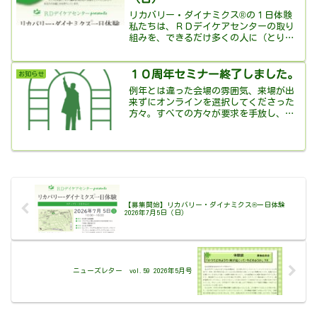
リカバリー・ダイナミクス®の１日体験
私たちは、ＲＤデイケアセンターの取り
組みを、できるだけ多くの人に（とりわ
け１２ステップに興味のある人に）知っ
てほしいと願っています。そして、もし
「このプログラムならうまくいきそう
１０周年セミナー終了しました。
お知らせ
だ」と納得してもらえたなら...
例年とは違った会場の雰囲気、来場が出
来ずにオンラインを選択してくださった
方々。すべての方々が要求を手放し、感
染症対策の必要を選択してくださった結
果により実施できたことに感謝いたしま
す。
【募集開始】リカバリー・ダイナミクス®一日体験
2026年7月5日（日）
ニューズレター vol.59 2026年5月号