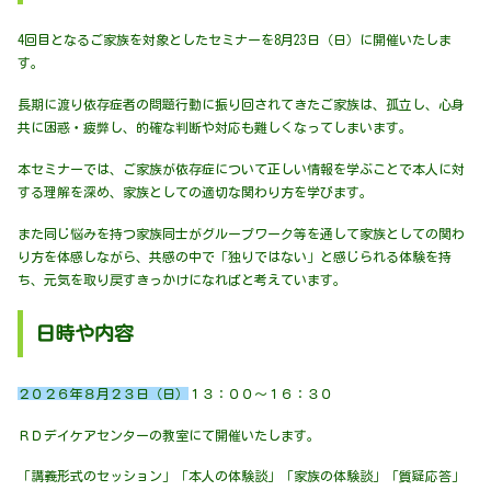
4回目となるご家族を対象としたセミナーを8月23日（日）に開催いたしま
す。
長期に渡り依存症者の問題行動に振り回されてきたご家族は、孤立し、心身
共に困惑・疲弊し、的確な判断や対応も難しくなってしまいます。
本セミナーでは、ご家族が依存症について正しい情報を学ぶことで本人に対
する理解を深め、家族としての適切な関わり方を学びます。
また同じ悩みを持つ家族同士がグループワーク等を通して家族としての関わ
り方を体感しながら、共感の中で「独りではない」と感じられる体験を持
ち、元気を取り戻すきっかけになればと考えています。
日時や内容
２０２６年８月２３日（日）
１３：００～１６：３０
ＲＤデイケアセンターの教室にて開催いたします。
「講義形式のセッション」「本人の体験談」「家族の体験談」「質疑応答」