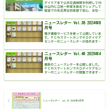
デイケアまで公共交通機関を利用して40
分以内に立地一軒家を数名でシェアして
個室での生活男女別家屋で安心、女性専
用ハウスあります私たちＲＤデイケアセ
ンターの母体法人ジャパンマックの経験
によるとデイケアとナイトケアの同時利
ニュースレター Vol.38 2024年8
お知らせ
用にる回復率はデイケア...
月号
電子書籍サービスを使って公開していま
す。ＰＣやスマートホンでＲＤデイケア
センターのニュースレターが読めます。
ボタンを押すと外部サイトで電子書籍が
開きます。ニュースレターを電子書籍で
読む本棚も作成しました。過去のニュー
ニュースレター Vol.46 2025年4
お知らせ
スレターやＲＤデイケアセ...
月号
最新のニュースレターを公開しました。
ＰＣやスマートホンでＲＤデイケアセン
ターのニュースレターが閲覧できます。
ボタンを押すと外部サイトで電子書籍が
開きます。ニュースレターを電子書籍で
読む本棚も作成しました。過去のニュー
スレターやＲＤデイケアセ...
ニューズレター vol.57 2026年3月号