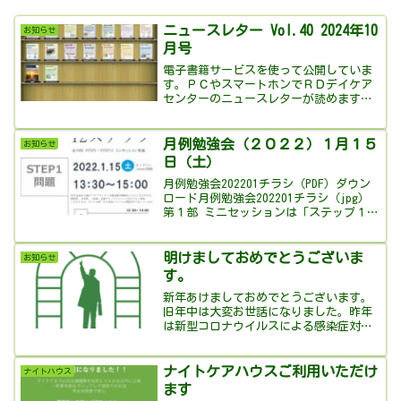
ニュースレター Vol.40 2024年10
お知らせ
月号
電子書籍サービスを使って公開していま
す。ＰＣやスマートホンでＲＤデイケア
センターのニュースレターが読めます。
ボタンを押すと外部サイトで電子書籍が
開きます。ニュースレターを電子書籍で
読む本棚も作成しました。過去のニュー
月例勉強会（２０２２）１月１５
お知らせ
スレターやＲＤデイケアセ...
日（土）
月例勉強会202201チラシ（PDF）ダウン
ロード月例勉強会202201チラシ（jpg）
第１部 ミニセッションは「ステップ１」
第２部 ゲストスピーカーにはＲＤデイケ
アセンター修了生のモモさんをお迎えし
ます。関係者、当事者、ご家族、自助グ
明けましておめでとうございま
お知らせ
ルー...
す。
新年あけましておめでとうございます。
旧年中は大変お世話になりました。昨年
は新型コロナウイルスによる感染症対策
としていくつかの新たな取り組みを始め
させてもらいました。オンラインで運ぶ
メッセージや広報、セミナーの開催。利
ナイトケアハウスご利用いただけ
ナイトハウス
用者様の通所利用を止める...
ます